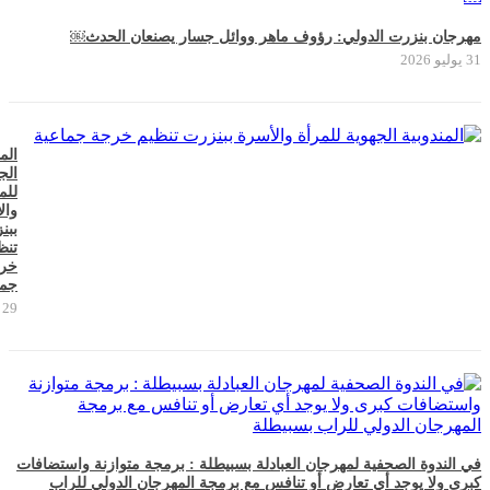
مهرجان بنزرت الدولي: رؤوف ماهر ووائل جسار يصنعان الحدث￼
31 يوليو 2026
الم
الج
للم
وال
ببن
تنظ
خر
جما
29 يوليو 2026
في الندوة الصحفية لمهرجان العبادلة بسبيطلة : برمجة متوازنة واستضافات
كبرى ولا يوجد أي تعارض أو تنافس مع برمجة المهرجان الدولي للراب