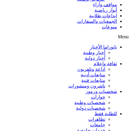
مواقف وآراء
أنوار رياضية
إبداعات طلابية
الجمعيات والسفارات
منوعات
Menu
بانوراما الأخبار
أخبار وطنية
أخبار دولية
ثقافة وإعلام
اذاعة وتلفزيون
متابعات أدبية
متابعات فنية
ناشرون ومنشورات
شخصيات ورموز
حوارات
شخصيات وطنية
شخصيات دولية
للطلبة فقط
تظاهرات
جامعات
خدمات جامعية