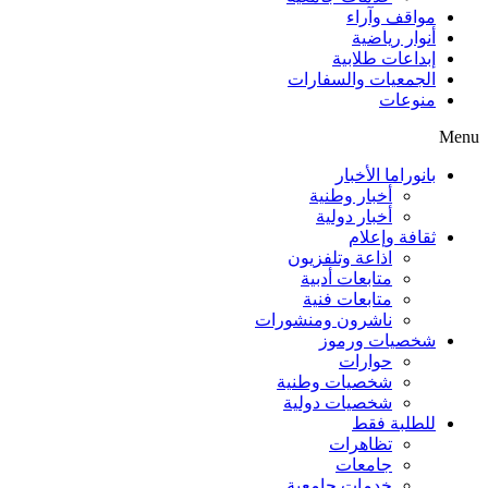
مواقف وآراء
أنوار رياضية
إبداعات طلابية
الجمعيات والسفارات
منوعات
Menu
بانوراما الأخبار
أخبار وطنية
أخبار دولية
ثقافة وإعلام
اذاعة وتلفزيون
متابعات أدبية
متابعات فنية
ناشرون ومنشورات
شخصيات ورموز
حوارات
شخصيات وطنية
شخصيات دولية
للطلبة فقط
تظاهرات
جامعات
خدمات جامعية