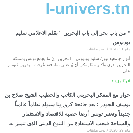
l-univers.tn
” من باب بحر إلى باب البحرين ” بقلم الاعلامي سليم
بودبوس
مايو 31, 2020
لا توجد تعليقات
أنوار جامعية نيوز/ سليم بودبوس – البحرين إنّ ما يجمع تونس بمملكة
البحرين أقوى وأكبر ممّا يمكن أن يُباعد بينهما، فقد عُرفت البحرين كتونس
على
اقرأ المزيد »
حوار مع المفكر البحريني الكاتب والخطيب الشيخ صلاح بن
يوسف الجودر : بعد جائحة كرورونا سيولد نظاماً عالمياً
جديداً وتعتبر تونس أرضا خصبة للاقتصاد والاستثمار
والسياحة فيجب الاستفادة من التنوع الديني الذي تتميز به
مايو 29, 2020
لا توجد تعليقات