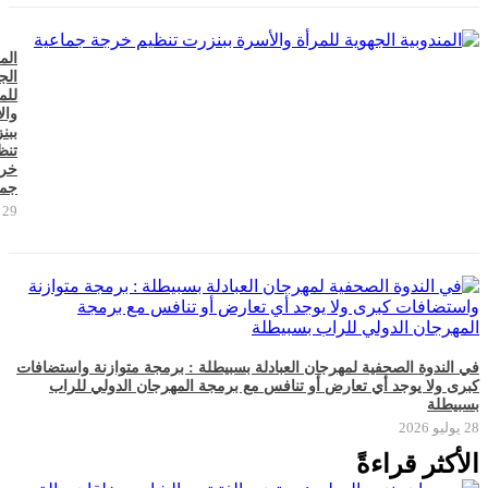
الم
الج
للم
وال
ببن
تنظ
خر
جما
29 يوليو 2026
في الندوة الصحفية لمهرجان العبادلة بسبيطلة : برمجة متوازنة واستضافات
كبرى ولا يوجد أي تعارض أو تنافس مع برمجة المهرجان الدولي للراب
بسبيطلة
28 يوليو 2026
الأكثر قراءةً