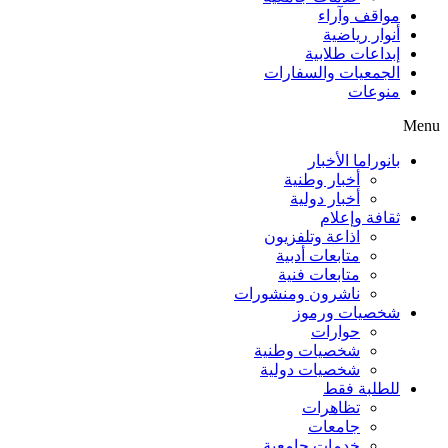
مواقف وآراء
أنوار رياضية
إبداعات طلابية
الجمعيات والسفارات
منوعات
Menu
بانوراما الأخبار
أخبار وطنية
أخبار دولية
ثقافة وإعلام
اذاعة وتلفزيون
متابعات أدبية
متابعات فنية
ناشرون ومنشورات
شخصيات ورموز
حوارات
شخصيات وطنية
شخصيات دولية
للطلبة فقط
تظاهرات
جامعات
خدمات جامعية