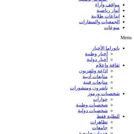
مواقف وآراء
أنوار رياضية
إبداعات طلابية
الجمعيات والسفارات
منوعات
Menu
بانوراما الأخبار
أخبار وطنية
أخبار دولية
ثقافة وإعلام
اذاعة وتلفزيون
متابعات أدبية
متابعات فنية
ناشرون ومنشورات
شخصيات ورموز
حوارات
شخصيات وطنية
شخصيات دولية
للطلبة فقط
تظاهرات
جامعات
خدمات جامعية