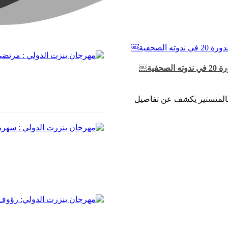
ية￼
 بالمنستير يكشف عن تفاصيل