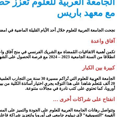
مع معهد باريس
نجحت الجامعة العربية للعلوم خلال أحد الأيام القليلة الماضية في امضاء اتف
آفاق واعدة
تكمن أهمية الاتفاقيات المُمضاة مع الشريك الفرنسي في منح آفاق واع
انطلاقا من السنة الجامعية 2023 – 2024 مع فرصة الحصول على الشهادة المزدوجة وهي فرصة نادرة تساهم في تدعيم جهود الإطارات البيداغوجية بالجامعة وتجعل الحلم حقيقة والنجاح واقعا ملموسا.
كبيرة بين الكبار
الجامعة العربية للعلوم التي تُر
20 ألف مُتعلّم شاهدا على هذا التوجّه يجري اختيار أساتذة الكلية م
أوروبا، كما تحتوي على كتب نادرة في مجالات متنوعة.
انفتاح على شراكات أخرى …
وتتواصل رهانات الجامعة العربية للعلوم على الجودة والتميز على الم
القيمة “التسويقية” لأي ديبلوم جامعي في أوروبا ولتعزيز شراكة فاعلة