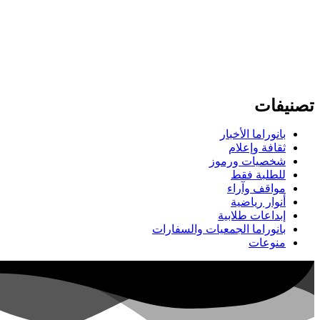
تصنيفات
بانوراما الأخبار
ثقافة وإعلام
شخصيات ورموز
للطلبة فقط
مواقف وآراء
أنوار رياضية
إبداعات طلابية
بانوراما الجمعيات والسفارات
منوعات