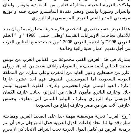
والآلات الغربية الحديثة بمشاركة فنانين من السعودية وتونس ولبنان
والجزائر وسوريا واليمن ومصر بقيادة المايسترو جورج قلته و توزيع
موسيقي للمدير الفني للعرض الموسيقي زياد الزواري
هذا العرض حسب تقديري الشخصي فكرة جريئة متطورة يمكن ان يعيد
للأذهان نجاحات الاوبيراتات القديمة “وطني حبيبي 1960 ” و ” الحلم
العربي 1998″ و”الضمير العربي 2008 ” من حيث تجميع الفنانين العرب
من أجل تقديم أعمال فنية راقية وخالدة .
يشارك في هذا العرض الفني مجموعة من الفنانين العرب من تونس
محمد الجبالي أحمد سيف من السودان وايلاف سعيد من العراق ورولى
عازر من فلسطين وعبير العابد من المغرب وعلي مبارك من المملكة
العربية السعودية أما الموسيقيين الضيوف فهم أحد عشرة عازفا
:عازف العود اليمني هيثم الحضرمي وعازف الفلوت السورية نيسم
جلال وعازف الباتري مأمون الدهان من الجزائر، بجانب عازف الكمان
التونسي زياد الزواري وعازف البيانو اللبناني إلي معلوف وخمس
عازفي آلات نفخ من مصر وعازف إيقاع من السعودية.
“روح العرب” تجربة موسيقية مهمة جدا على الصعيد العربي ومفاجئة
سارة قدمها لنا اتحاد إذاعات الدول العربية خلال المهرجان نرجو أن تتم
برمجة العرض في كامل الدول العربية تحت اشراف الاتحاد كي لا يحرم