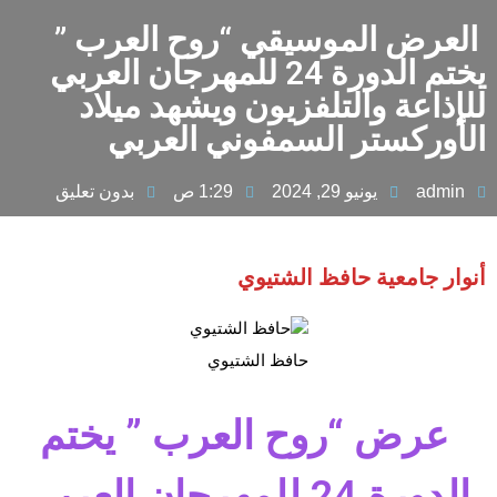
العرض الموسيقي “روح العرب ”
يختم الدورة 24 للمهرجان العربي
للإذاعة والتلفزيون ويشهد ميلاد
الأوركستر السمفوني العربي
admin
يونيو 29, 2024
1:29 ص
بدون تعليق
أنوار جامعية حافظ الشتيوي
حافظ الشتيوي
عرض “روح العرب ” يختم
الدورة 24 للمهرجان العربي