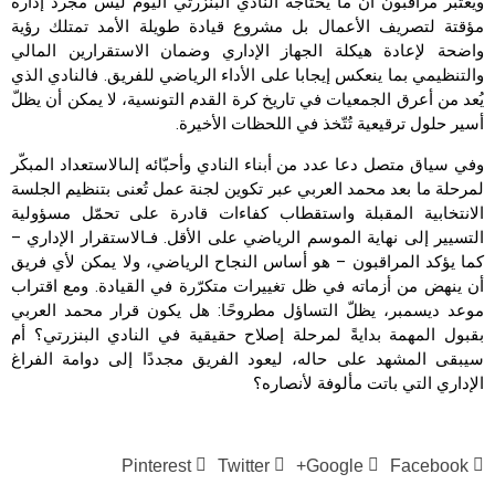
ويعتبر مراقبون أن ما يحتاجه النادي البنزرتي اليوم ليس مجرد إدارة
مؤقتة لتصريف الأعمال بل مشروع قيادة طويلة الأمد تمتلك رؤية
واضحة لإعادة هيكلة الجهاز الإداري وضمان الاستقرارين المالي
والتنظيمي بما ينعكس إيجابا على الأداء الرياضي للفريق. فالنادي الذي
يُعد من أعرق الجمعيات في تاريخ كرة القدم التونسية، لا يمكن أن يظلّ
أسير حلول ترقيعية تُتّخذ في اللحظات الأخيرة.
وفي سياق متصل دعا عدد من أبناء النادي وأحبّائه إلىالاستعداد المبكّر
لمرحلة ما بعد محمد العربي عبر تكوين لجنة عمل تُعنى بتنظيم الجلسة
الانتخابية المقبلة واستقطاب كفاءات قادرة على تحمّل مسؤولية
التسيير إلى نهاية الموسم الرياضي على الأقل. فـالاستقرار الإداري –
كما يؤكد المراقبون – هو أساس النجاح الرياضي، ولا يمكن لأي فريق
أن ينهض من أزماته في ظل تغييرات متكرّرة في القيادة. ومع اقتراب
موعد ديسمبر، يظلّ التساؤل مطروحًا: هل يكون قرار محمد العربي
بقبول المهمة بدايةً لمرحلة إصلاح حقيقية في النادي البنزرتي؟ أم
سيبقى المشهد على حاله، ليعود الفريق مجددًا إلى دوامة الفراغ
الإداري التي باتت مألوفة لأنصاره؟
Pinterest
Twitter
Google+
Facebook