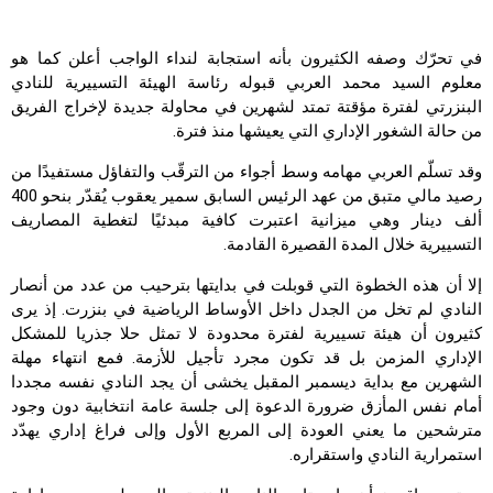
في تحرّك وصفه الكثيرون بأنه استجابة لنداء الواجب أعلن كما هو
معلوم السيد محمد العربي قبوله رئاسة الهيئة التسييرية للنادي
البنزرتي لفترة مؤقتة تمتد لشهرين في محاولة جديدة لإخراج الفريق
من حالة الشغور الإداري التي يعيشها منذ فترة.
وقد تسلّم العربي مهامه وسط أجواء من الترقّب والتفاؤل مستفيدًا من
رصيد مالي متبق من عهد الرئيس السابق سمير يعقوب يُقدّر بنحو 400
ألف دينار وهي ميزانية اعتبرت كافية مبدئيًا لتغطية المصاريف
التسييرية خلال المدة القصيرة القادمة.
إلا أن هذه الخطوة التي قوبلت في بدايتها بترحيب من عدد من أنصار
النادي لم تخل من الجدل داخل الأوساط الرياضية في بنزرت. إذ يرى
كثيرون أن هيئة تسييرية لفترة محدودة لا تمثل حلا جذريا للمشكل
الإداري المزمن بل قد تكون مجرد تأجيل للأزمة. فمع انتهاء مهلة
الشهرين مع بداية ديسمبر المقبل يخشى أن يجد النادي نفسه مجددا
أمام نفس المأزق ضرورة الدعوة إلى جلسة عامة انتخابية دون وجود
مترشحين ما يعني العودة إلى المربع الأول وإلى فراغ إداري يهدّد
استمرارية النادي واستقراره.