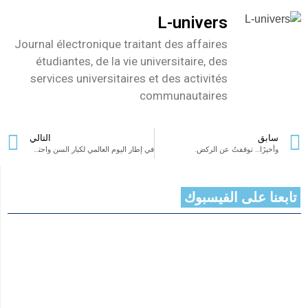
L-univers
Journal électronique traitant des affaires
étudiantes, de la vie universitaire, des
services universitaires et des activités
communautaires
سابق
التالي
وأخيرًا… توقفتُ عن الركض.
في إطار اليوم العالمي لكبار السن واحتفاءً بذكرى عيد الجلاء: المندوبية الجهوية لشؤون المرأة والأسرة ببنزرت تنظم مداخلة فكرية بعنوان “15 اكتوبر وتداعياتها “
تابعنا على الفيسبوك