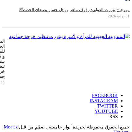
مهرجان بنزرت الدولي: رؤوف ماهر ووائل جسار يصنعان الحدث￼
31 يوليو 2026
الم
الج
للم
وال
ببن
تنظ
خر
جما
29 يوليو 2026
FACEBOOK
INSTAGRAM
TWITTER
YOUTUBE
RSS
جميع الحقوق محفوظة لجريدة أنوار جامعية ـ صمّم من قبل
Moataz