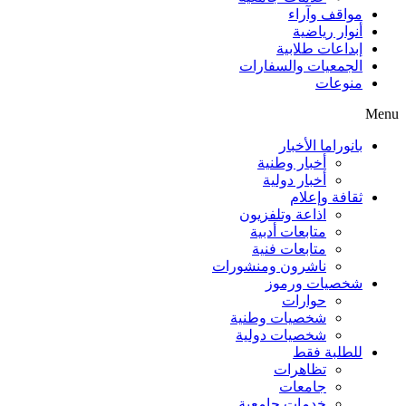
مواقف وآراء
أنوار رياضية
إبداعات طلابية
الجمعيات والسفارات
منوعات
Menu
بانوراما الأخبار
أخبار وطنية
أخبار دولية
ثقافة وإعلام
اذاعة وتلفزيون
متابعات أدبية
متابعات فنية
ناشرون ومنشورات
شخصيات ورموز
حوارات
شخصيات وطنية
شخصيات دولية
للطلبة فقط
تظاهرات
جامعات
خدمات جامعية