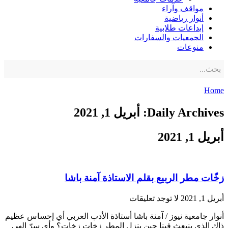
مواقف وآراء
أنوار رياضية
إبداعات طلابية
الجمعيات والسفارات
منوعات
Home
Daily Archives: أبريل 1, 2021
أبريل 1, 2021
زخّات مطر الربيع بقلم الاستاذة آمنة باشا
أبريل 1, 2021
لا توجد تعليقات
أنوار جامعية نيوز / آمنة باشا أستاذة الأدب العربي أي إحساس عظيم
ذاك الذي ينبعث فينا حين ينزل المطر زخات زخات؟ وأي سرّ إلهي