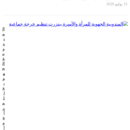
31 يوليو 2026
ال
م
ن
د
و
بي
ة
ال
ج
ه
و
ي
ة
ل
ل
م
ر
أ
ة
و
ا