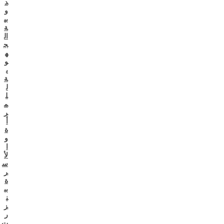
د
و
بي
ة
ال
ج
ه
و
ي
ة
ل
ل
م
ر
أ
ة
و
ا
لأ
س
ر
ة
بب
ن
ز
ر
ت