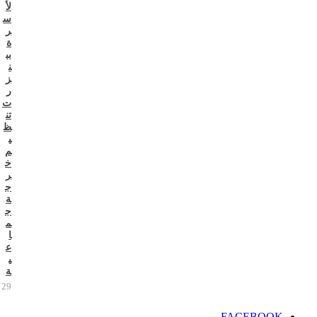
لأ
س
ر
ة
بب
ن
ز
ر
ت
تن
ظ
ي
م
خ
ر
ج
ة
ج
م
ا
ع
ي
ة
29 يوليو 2026
FACEBOOK