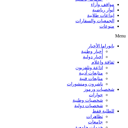
مواقف وآراء
أنوار رياضية
إبداعات طلابية
الجمعيات والسفارات
منوعات
Menu
بانوراما الأخبار
أخبار وطنية
أخبار دولية
ثقافة وإعلام
اذاعة وتلفزيون
متابعات أدبية
متابعات فنية
ناشرون ومنشورات
شخصيات ورموز
حوارات
شخصيات وطنية
شخصيات دولية
للطلبة فقط
تظاهرات
جامعات
خدمات جامعية