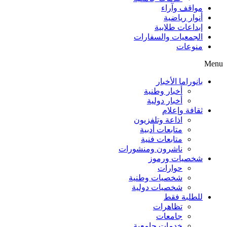
مواقف وآراء
أنوار رياضية
إبداعات طلابية
الجمعيات والسفارات
منوعات
Menu
بانوراما الأخبار
أخبار وطنية
أخبار دولية
ثقافة وإعلام
اذاعة وتلفزيون
متابعات أدبية
متابعات فنية
ناشرون ومنشورات
شخصيات ورموز
حوارات
شخصيات وطنية
شخصيات دولية
للطلبة فقط
تظاهرات
جامعات
خدمات جامعية