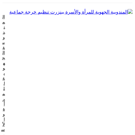
ال
م
ن
د
و
بي
ة
ال
ج
ه
و
ي
ة
ل
ل
م
ر
أ
ة
و
ا
لأ
س
ر