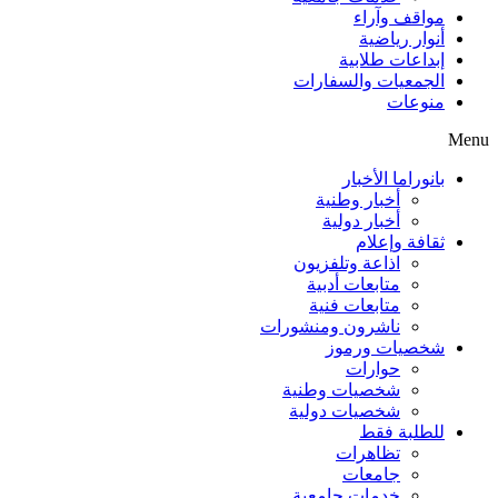
مواقف وآراء
أنوار رياضية
إبداعات طلابية
الجمعيات والسفارات
منوعات
Menu
بانوراما الأخبار
أخبار وطنية
أخبار دولية
ثقافة وإعلام
اذاعة وتلفزيون
متابعات أدبية
متابعات فنية
ناشرون ومنشورات
شخصيات ورموز
حوارات
شخصيات وطنية
شخصيات دولية
للطلبة فقط
تظاهرات
جامعات
خدمات جامعية