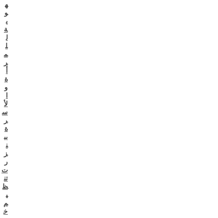
ه
و
ي
ة
ل
ل
م
ر
أ
ة
و
ا
لأ
س
ر
ة
بب
ن
ز
ر
ت
تن
ظ
ي
م
خ