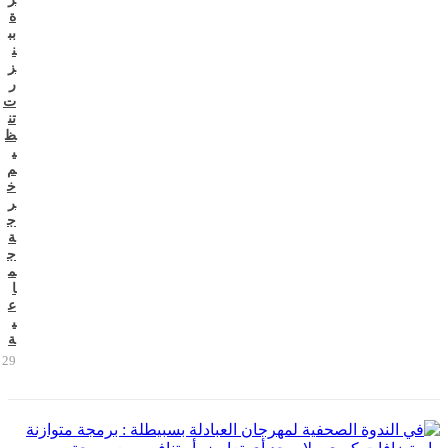
ة
بب
ن
ز
ر
ت
تن
ظ
ي
م
خ
ر
ج
ة
ج
م
ا
ع
ي
ة
29 يوليو 2026