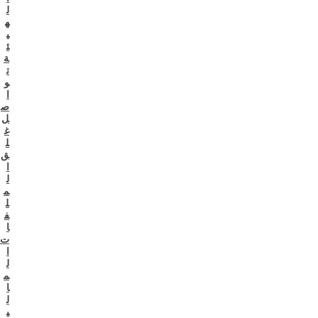
ل
ه
ي
ئ
ة
ت
و
ا
ص
ل
غ
ل
ق
ا
ل
م
ل
ف
ا
ت
ا
ل
م
ا
ل
ي