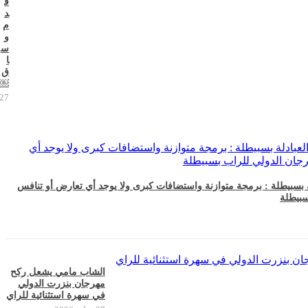
ق
د
م
و
س
ا
ق
￼
27 يوليو 2026
ة بسبيطلة : برمجة متوازنة واستضافات كبرى ولا يوجد أي تعارض أو تنافس
سبيطلة
الشاب مامي يشعل ركح
مهرجان بنزرت الدولي
في سهرة استثنائية للراي