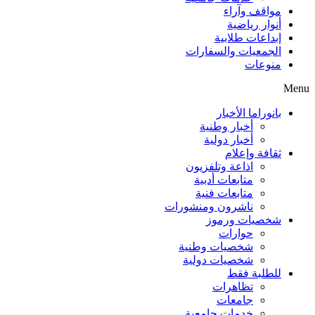
مواقف وآراء
أنوار رياضية
إبداعات طلابية
الجمعيات والسفارات
منوعات
Menu
بانوراما الأخبار
أخبار وطنية
أخبار دولية
ثقافة وإعلام
اذاعة وتلفزيون
متابعات أدبية
متابعات فنية
ناشرون ومنشورات
شخصيات ورموز
حوارات
شخصيات وطنية
شخصيات دولية
للطلبة فقط
تظاهرات
جامعات
خدمات جامعية