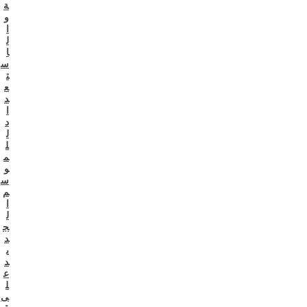
ة
و
ا
ل
ا
س
ت
ع
د
ا
د
ل
ل
م
و
س
م
ا
ل
ج
د
ي
د
ع
ل
ى