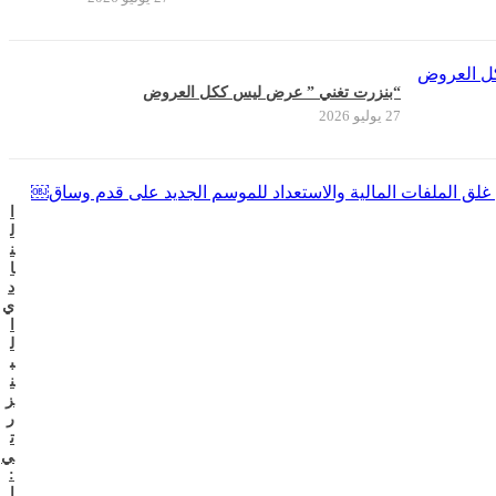
“بنزرت تغني ” عرض ليس ككل العروض
27 يوليو 2026
ا
ل
ن
ا
د
ي
ا
ل
ب
ن
ز
ر
ت
ي
:
ا