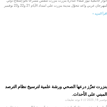
أنوار جامعية نيوز صفاء كندارة بنزرت بنزرت تتنفس مسرحا نحو إشعاع دولي
لمهرجان عربي واعد تتحوّل مدينة بنزرت على امتداد الأيام 21 و22 و23 نوفمبر
اقرأ المزيد »
بنزرت تعزّز درعها الصحي ورشة علمية لترسيخ نظام الترصد
المبني على الأحداث.
نوفمبر 18, 2025
لا توجد تعليقات