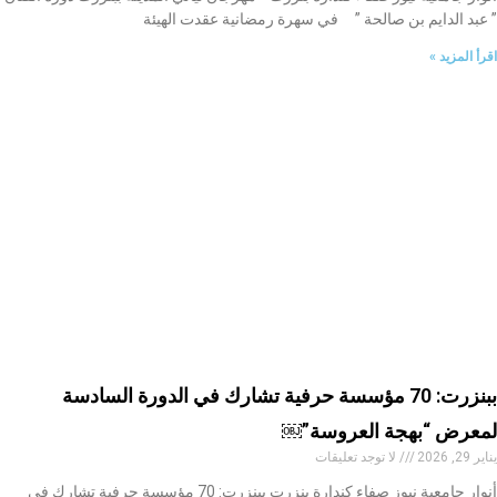
” عبد الدايم بن صالحة ” في سهرة رمضانية عقدت الهيئة
اقرأ المزيد »
ببنزرت: 70 مؤسسة حرفية تشارك في الدورة السادسة
لمعرض “بهجة العروسة”￼
يناير 29, 2026
لا توجد تعليقات
أنوار جامعية نيوز صفاء كندارة بنزرت ببنزرت: 70 مؤسسة حرفية تشارك في