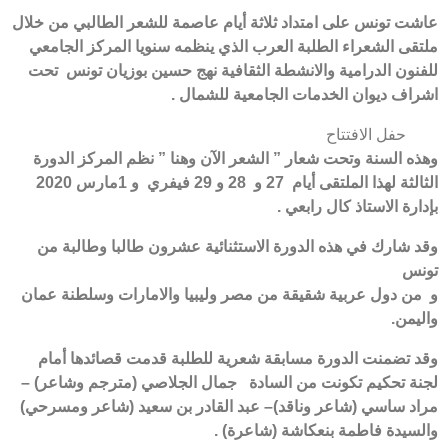
عاشت تونس على امتداد ثلاثة أيام عاصمة للشعر الطالبي من خلال
ملتقى الشعراء الطلبة العرب الذي ينظمه سنويا المركز الجامعي
للفنون الدرامية والانشطة الثقافية نهج حسين بوزيان تونس تحت
اشراف ديوان الخدمات الجامعية للشمال .
حفل الافتتاح
وهذه السنة وتحت شعار ” الشعر الآن وهنا ” نظم المركز الدورة
الثالثة لهذا الملتقى أيام 27 و 28 و 29 فيفري و 1مارس 2020
بإدارة الاستاذ كال رابعي .
وقد شارك في هذه الدورة الاستثنائية عشرون طالبا وطالبة من
تونس
و من دول عربية شقيقة من مصر وليبيا والامارات وسلطنة عمان
واليمن.
وقد تضمنت الدورة مسابقة شعرية للطلبة قدمت قصائدها أمام
لجنة تحكيم تكونت من السادة جمال الجلاصي (مترجم وشاعر) –
مراد ساسي (شاعر وناقد)– عبد القادر بن سعيد (شاعر ومسرحي)
والسيدة فاطمة بنعكاشة (شاعرة) .