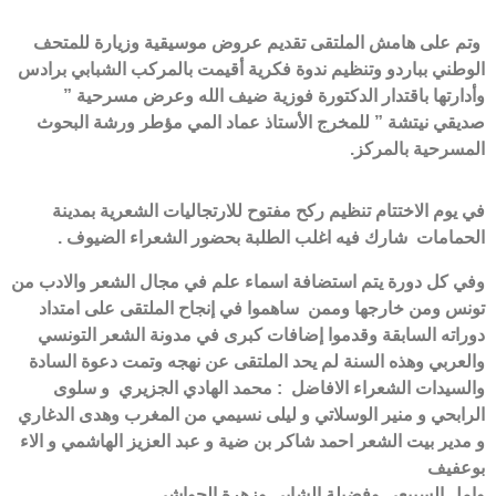
وتم على هامش الملتقى تقديم عروض موسيقية وزيارة للمتحف
الوطني بباردو وتنظيم ندوة فكرية أقيمت بالمركب الشبابي برادس
وأدارتها باقتدار الدكتورة فوزية ضيف الله وعرض مسرحية ”
صديقي نيتشة ” للمخرج الأستاذ عماد المي مؤطر ورشة البحوث
المسرحية بالمركز.
في يوم الاختتام تنظيم ركح مفتوح للارتجاليات الشعرية بمدينة
الحمامات شارك فيه اغلب الطلبة بحضور الشعراء الضيوف .
وفي كل دورة يتم استضافة اسماء علم في مجال الشعر والادب من
تونس ومن خارجها وممن ساهموا في إنجاح الملتقى على امتداد
دوراته السابقة وقدموا إضافات كبرى في مدونة الشعر التونسي
والعربي وهذه السنة لم يحد الملتقى عن نهجه وتمت دعوة السادة
والسيدات الشعراء الافاضل : محمد الهادي الجزيري و
سلوى
الرابحي و
منير الوسلاتي و
ليلى نسيمي من المغرب وهدى الدغاري
و
مدير بيت الشعر احمد شاكر بن ضية و
عبد العزيز الهاشمي و
الاء
بوعفيف
وامل السبيعي وفضيلة الشابي وزهرة الحواشي .