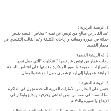
الريشة البرنزية :
عبد القادر بن صالح من تونس عن نصه ” مخاض” فنصه يفيض
حداثة في صوره ومعانيه وازياحانه الكثيفة رغم القالب التقليدي في
معمار القصيد
2-
الريشة الفضية:
رحاب عمار من تونس عن نصها ” عنكليب “التي حفل نصها
بالمجازات العميقة والصور المبتكرة وقدرتها على اقتناص اللحظة
الراهنة وتحويلها إلى ايقاع شعري حمل الدهشة والجمال
الريشة الذهبية :
حسن علي النجار من الامارات العربية المتحدة تجول في الذاكرة
لما لمسناه في نصه من نبض ابداعي وحرفية وابداع وابتكار في
الايقاع والصورة والدلالة
وستنشر القصائد المتوجة في كتاب ” إبداعات الشعراء الطلبة